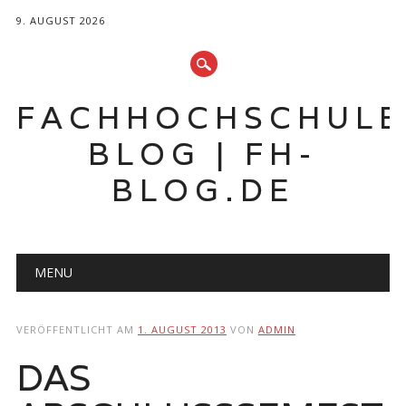
9. AUGUST 2026
FACHHOCHSCHUL
BLOG | FH-
BLOG.DE
Hauptmenü
Zum
MENU
Inhalt
springen
VERÖFFENTLICHT AM
1. AUGUST 2013
VON
ADMIN
DAS