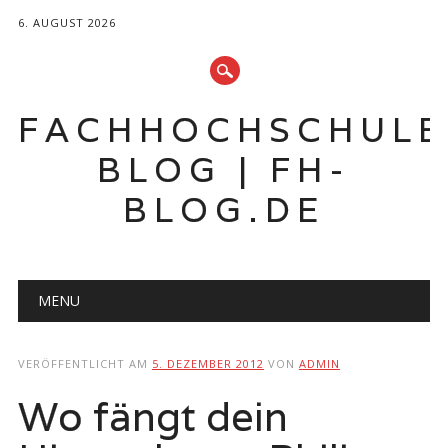
6. AUGUST 2026
FACHHOCHSCHUL
BLOG | FH-
BLOG.DE
Hauptmenü
Zum
MENU
Inhalt
springen
VERÖFFENTLICHT AM
5. DEZEMBER 2012
VON
ADMIN
Wo fängt dein