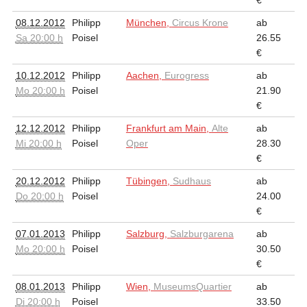
€
08.12.2012
Philipp
München,
Circus Krone
ab
Sa 20:00 h
Poisel
26.55
€
10.12.2012
Philipp
Aachen,
Eurogress
ab
Mo 20:00 h
Poisel
21.90
€
12.12.2012
Philipp
Frankfurt am Main,
Alte
ab
Mi 20:00 h
Poisel
Oper
28.30
€
20.12.2012
Philipp
Tübingen,
Sudhaus
ab
Do 20:00 h
Poisel
24.00
€
07.01.2013
Philipp
Salzburg,
Salzburgarena
ab
Mo 20:00 h
Poisel
30.50
€
08.01.2013
Philipp
Wien,
MuseumsQuartier
ab
Di 20:00 h
Poisel
33.50