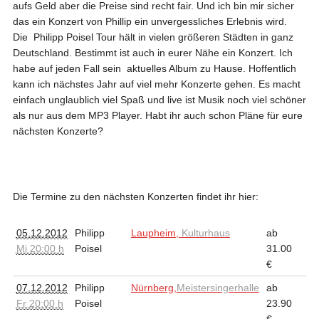
aufs Geld aber die Preise sind recht fair. Und ich bin mir sicher
das ein Konzert von Phillip ein unvergessliches Erlebnis wird.
Die Philipp Poisel Tour hält in vielen größeren Städten in ganz
Deutschland. Bestimmt ist auch in eurer Nähe ein Konzert. Ich
habe auf jeden Fall sein aktuelles Album zu Hause. Hoffentlich
kann ich nächstes Jahr auf viel mehr Konzerte gehen. Es macht
einfach unglaublich viel Spaß und live ist Musik noch viel schöner
als nur aus dem MP3 Player. Habt ihr auch schon Pläne für eure
nächsten Konzerte?
Die Termine zu den nächsten Konzerten findet ihr hier:
05.12.2012
Philipp
Laupheim,
Kulturhaus
ab
Mi 20:00 h
Poisel
31.00
€
07.12.2012
Philipp
Nürnberg,
Meistersingerhalle
ab
Fr 20:00 h
Poisel
23.90