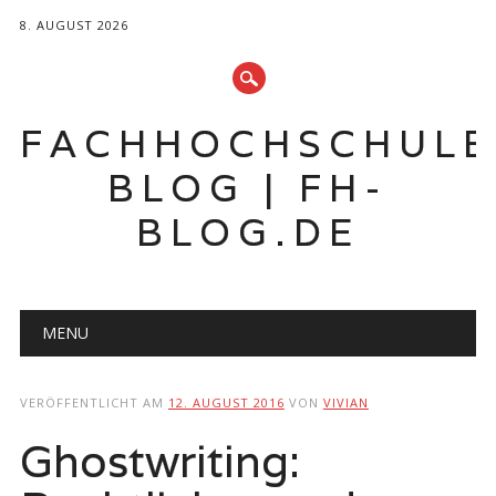
8. AUGUST 2026
FACHHOCHSCHUL
BLOG | FH-
BLOG.DE
Hauptmenü
Zum
MENU
Inhalt
springen
VERÖFFENTLICHT AM
12. AUGUST 2016
VON
VIVIAN
Ghostwriting: