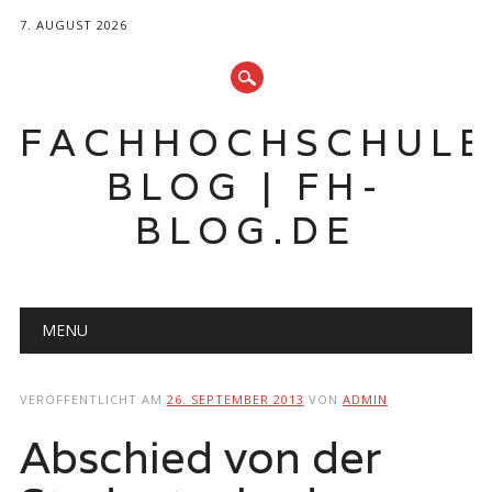
7. AUGUST 2026
FACHHOCHSCHUL
BLOG | FH-
BLOG.DE
Hauptmenü
Zum
MENU
Inhalt
springen
VERÖFFENTLICHT AM
26. SEPTEMBER 2013
VON
ADMIN
Abschied von der