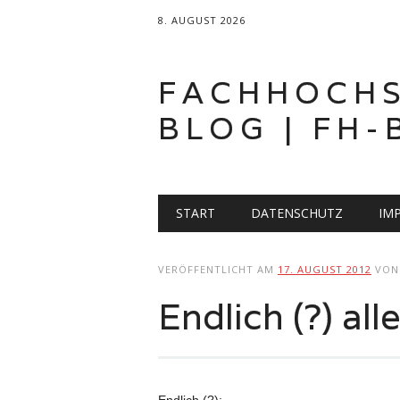
8. AUGUST 2026
FACHHOCH
BLOG | FH-
Hauptmenü
Zum
START
DATENSCHUTZ
IM
Inhalt
springen
VERÖFFENTLICHT AM
17. AUGUST 2012
VO
Endlich (?) all