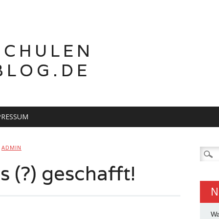
SCHULEN
BLOG.DE
PRESSUM
N
ADMIN
Suche
nach:
es (?) geschafft!
N
Wa