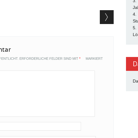
3.
Ja
ion
4.
St
5.
Lö
ntar
FENTLICHT.
ERFORDERLICHE FELDER SIND MIT
*
MARKIERT
D
Da