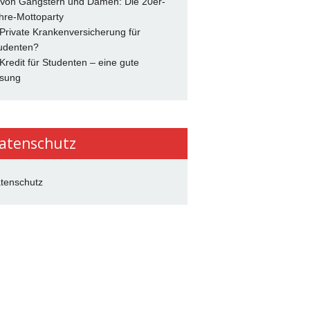
 Von Gangstern und Damen: Die 20er-
hre-Mottoparty
 Private Krankenversicherung für
udenten?
 Kredit für Studenten – eine gute
sung
atenschutz
tenschutz