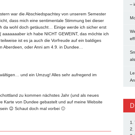
– 
 gestern war die Abschiedspachtey von unserem Semester
Mo
nicht, dass mich eine sentimentale Stimmung bei dieser
ch da wohl doch getäuscht… Einige werde ich sicher erst
We
,-( aaaaaaaber ich habe NICHT GEWEINT, das möchte ich
ef
eilweise ist es ja auch die Vorfreude auf ein baldiges
in Aberdeen, oder Anni am 4.9. in Dundee…
Sm
al
Le
wältigen… und ein Umzug! Alles sehr aufregend im
An
h Schottland zu kommen nächstes Jahr (und als neues
tive Karte von Dundee gebastelt und auf meine Website
D
 sein 😉 Schaut doch mal vorbei 🙂
1.
2.