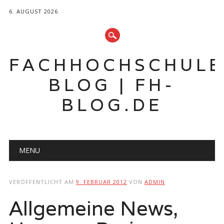
6. AUGUST 2026
FACHHOCHSCHUL
BLOG | FH-
BLOG.DE
Hauptmenü
Zum
MENU
Inhalt
springen
VERÖFFENTLICHT AM
9. FEBRUAR 2012
VON
ADMIN
Allgemeine News,