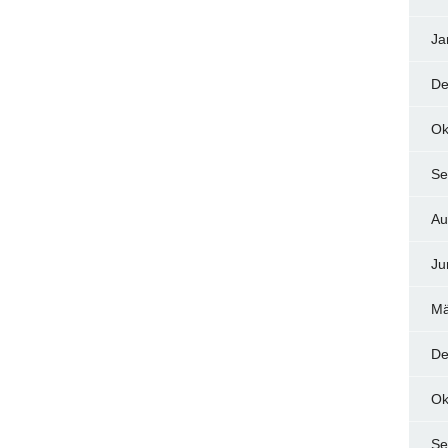
Ja
De
Ok
Se
Au
Ju
Mä
De
Ok
Se