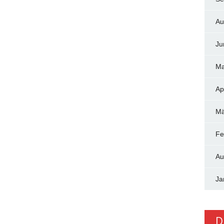
Au
Ju
Ma
Ap
Mä
Fe
Au
Ja
D