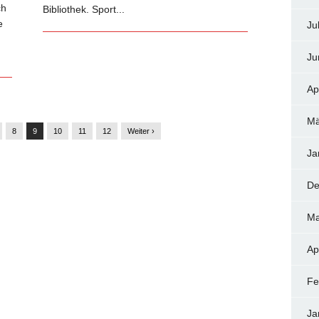
ch
Bibliothek. Sport...
e
Ju
Ju
Ap
Mä
8
9
10
11
12
Weiter ›
Ja
De
Ma
Ap
Fe
Ja