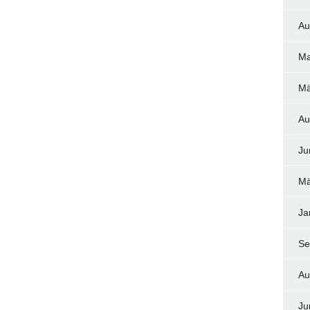
Au
Ma
Mä
Au
Ju
Mä
Ja
Se
Au
Ju