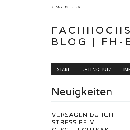
7. AUGUST 2026
FACHHOCH
BLOG | FH-
Hauptmenü
Zum
START
DATENSCHUTZ
IM
Inhalt
springen
Neuigkeiten
VERSAGEN DURCH
STRESS BEIM
GESCHLECHTSAKT