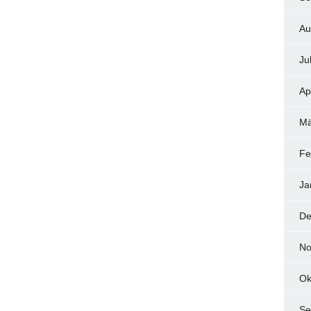
Au
Ju
Ap
Mä
Fe
Ja
De
No
Ok
Se