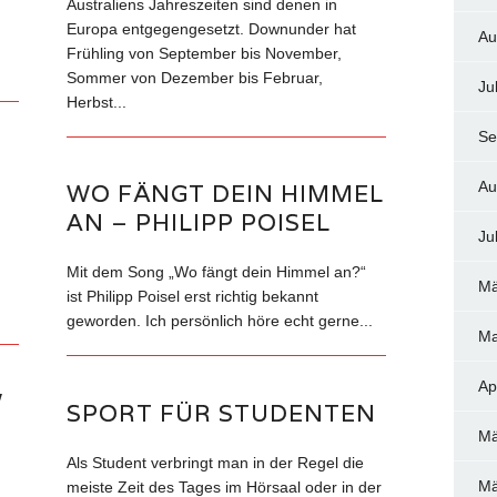
Australiens Jahreszeiten sind denen in
Europa entgegengesetzt. Downunder hat
Au
Frühling von September bis November,
Sommer von Dezember bis Februar,
Ju
Herbst...
Se
Au
WO FÄNGT DEIN HIMMEL
AN – PHILIPP POISEL
Ju
Mit dem Song „Wo fängt dein Himmel an?“
Mä
ist Philipp Poisel erst richtig bekannt
geworden. Ich persönlich höre echt gerne...
Ma
Ap
W
SPORT FÜR STUDENTEN
Mä
Als Student verbringt man in der Regel die
Mä
meiste Zeit des Tages im Hörsaal oder in der