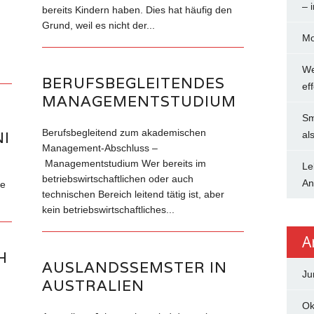
– 
bereits Kindern haben. Dies hat häufig den
Grund, weil es nicht der...
Mo
We
BERUFSBEGLEITENDES
ef
MANAGEMENTSTUDIUM
Sm
Berufsbegleitend zum akademischen
I
al
Management-Abschluss –
Managementstudium Wer bereits im
Le
betriebswirtschaftlichen oder auch
An
de
technischen Bereich leitend tätig ist, aber
kein betriebswirtschaftliches...
A
H
AUSLANDSSEMSTER IN
Ju
AUSTRALIEN
Ok