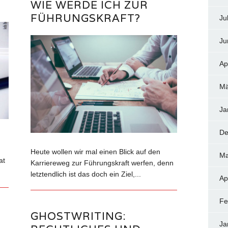
WIE WERDE ICH ZUR
FÜHRUNGSKRAFT?
Ju
Ju
Ap
Mä
Ja
De
Heute wollen wir mal einen Blick auf den
Ma
at
Karriereweg zur Führungskraft werfen, denn
letztendlich ist das doch ein Ziel,...
Ap
Fe
GHOSTWRITING:
Ja