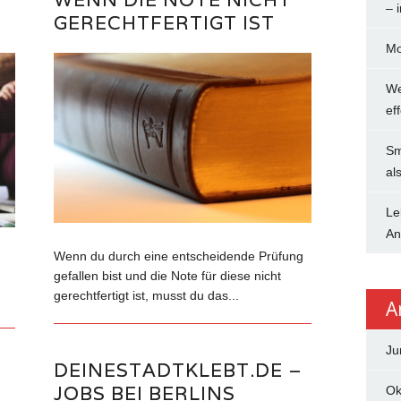
– 
GERECHTFERTIGT IST
Mo
We
ef
Sm
al
Le
An
Wenn du durch eine entscheidende Prüfung
gefallen bist und die Note für diese nicht
gerechtfertigt ist, musst du das...
A
Ju
DEINESTADTKLEBT.DE –
JOBS BEI BERLINS
Ok