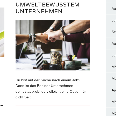
UMWELTBEWUSSTEM
Au
UNTERNEHMEN
Ju
Se
Au
Ju
Mä
Ma
Du bist auf der Suche nach einem Job?
Dann ist das Berliner Unternehmen
Ap
deinestadtklebt.de vielleicht eine Option für
dich! Seit...
Mä
 –
Mä