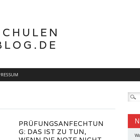
SCHULEN
BLOG.DE
PRESSUM
Suche
nach:
N
PRÜFUNGSANFECHTUN
G: DAS IST ZU TUN,
Wa
WENN DIE NOTE NICHT