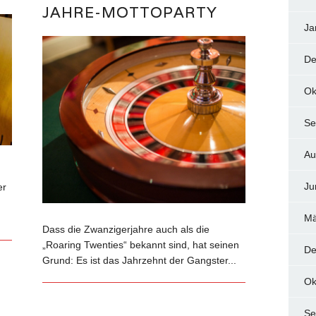
JAHRE-MOTTOPARTY
Ja
De
Ok
Se
Au
Ju
er
Mä
Dass die Zwanzigerjahre auch als die
„Roaring Twenties“ bekannt sind, hat seinen
De
Grund: Es ist das Jahrzehnt der Gangster...
Ok
Se