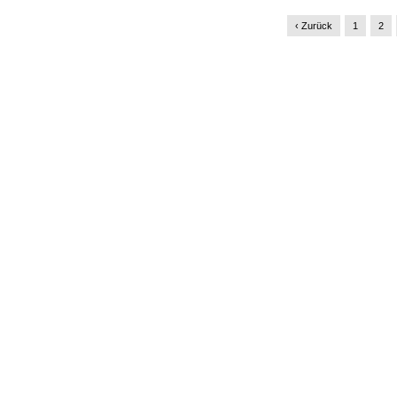
‹ Zurück
1
2