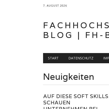
7. AUGUST 2026
FACHHOCH
BLOG | FH-
Hauptmenü
Zum
START
DATENSCHUTZ
IM
Inhalt
springen
Neuigkeiten
AUF DIESE SOFT SKILLS
SCHAUEN
UNTERNEHMEN BEI