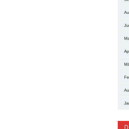
Au
Ju
Ma
Ap
Mä
Fe
Au
Ja
D