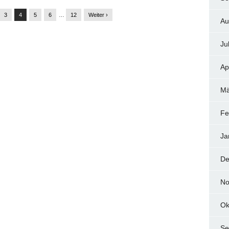
3
4
5
6
…
12
Weiter ›
Au
Ju
Ap
Mä
Fe
Ja
De
No
Ok
Se