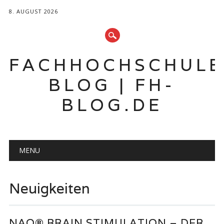
8. AUGUST 2026
FACHHOCHSCHUL
BLOG | FH-
BLOG.DE
Hauptmenü
Zum
MENU
Inhalt
springen
Neuigkeiten
NAO® BRAIN STIMULATION – DER