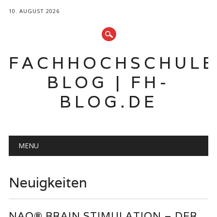
10. AUGUST 2026
FACHHOCHSCHUL
BLOG | FH-
BLOG.DE
Hauptmenü
Zum
MENU
Inhalt
springen
Neuigkeiten
NAO® BRAIN STIMULATION – DER