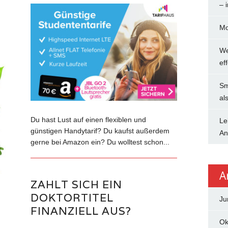
– 
Mo
We
ef
Sm
al
Du hast Lust auf einen flexiblen und
Le
günstigen Handytarif? Du kaufst außerdem
An
gerne bei Amazon ein? Du wolltest schon...
A
ZAHLT SICH EIN
DOKTORTITEL
Ju
FINANZIELL AUS?
Ok