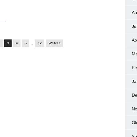
Au
Ju
Ap
3
4
5
…
12
Weiter ›
Mä
Fe
Ja
De
No
Ok
Se