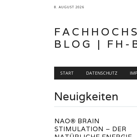
8. AUGUST 2026
FACHHOCH
BLOG | FH-
Hauptmenü
Zum
START
DATENSCHUTZ
IM
Inhalt
springen
Neuigkeiten
NAO® BRAIN
STIMULATION – DER
NATÜRLICHE ENERGIE-