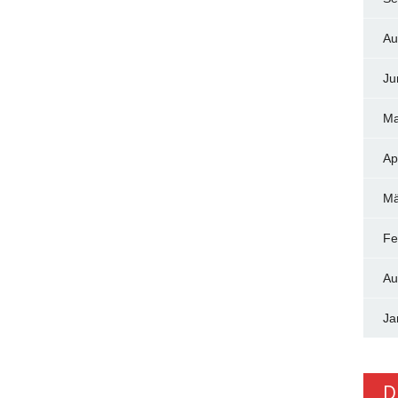
Au
Ju
Ma
Ap
Mä
Fe
Au
Ja
D