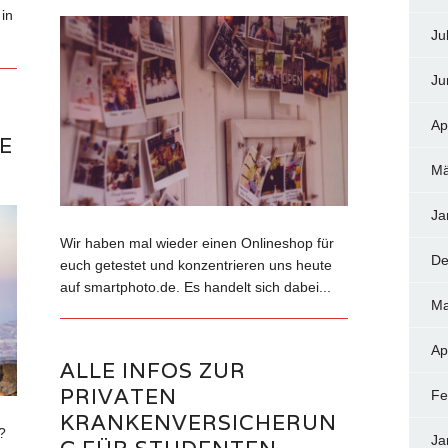
in
Ju
Ju
Ap
E
Mä
Ja
Wir haben mal wieder einen Onlineshop für
De
euch getestet und konzentrieren uns heute
auf smartphoto.de. Es handelt sich dabei...
Ma
Ap
ALLE INFOS ZUR
PRIVATEN
Fe
KRANKENVERSICHERUN
?
Ja