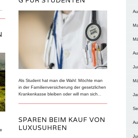
G FÜR STUDENTEN
..
Au
Ma
N
Mä
Au
Ju
Als Student hat man die Wahl: Möchte man
Mä
in der Familienversicherung der gesetzlichen
Krankenkasse bleiben oder will man sich...
Ja
Se
SPAREN BEIM KAUF VON
Au
LUXUSUHREN
e
Ju