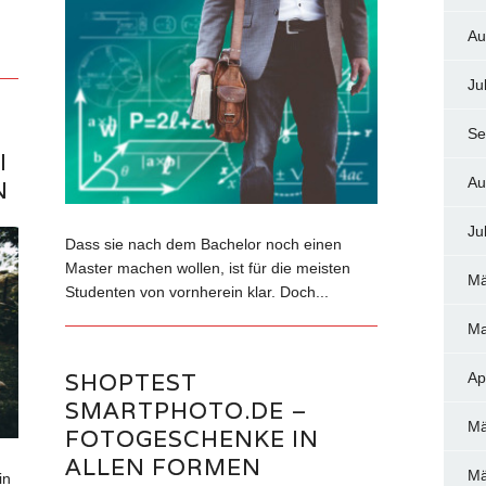
Au
Ju
Se
I
Au
N
Ju
Dass sie nach dem Bachelor noch einen
Master machen wollen, ist für die meisten
Mä
Studenten von vornherein klar. Doch...
Ma
SHOPTEST
Ap
SMARTPHOTO.DE –
Mä
FOTOGESCHENKE IN
ALLEN FORMEN
Mä
in