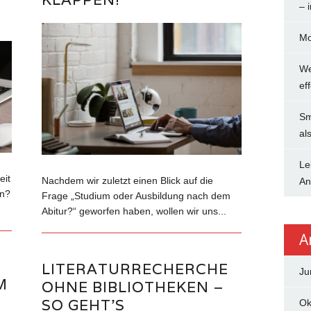
– 
Mo
We
ef
Sm
al
Le
eit
Nachdem wir zuletzt einen Blick auf die
An
en?
Frage „Studium oder Ausbildung nach dem
Abitur?“ geworfen haben, wollen wir uns...
A
LITERATURRECHERCHE
Ju
M
OHNE BIBLIOTHEKEN –
SO GEHT’S
Ok