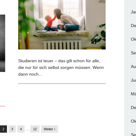
Ja
De
Ok
Se
Studieren ist teuer – das gilt schon für alle,
Au
die nur für sich selbst sorgen müssen. Wenn
dann noch...
Ju
Mä
De
Ok
2
3
4
…
12
Weiter ›
Se