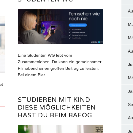
Au
Ma
Mä
Au
Eine Studenten WG lebt vom
Zusammenleben. Da kann ein gemeinsamer
Ju
Filmabend einen großen Beitrag zu leisten.
Bei einem Bier...
Mä
et
s
Ja
STUDIEREN MIT KIND –
Se
DIESE MÖGLICHKEITEN
HAST DU BEIM BAFÖG
Au
Ju