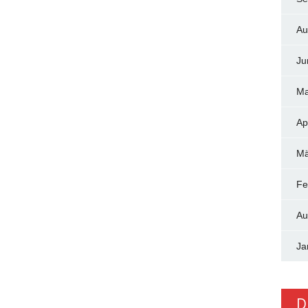
Au
Ju
Ma
Ap
Mä
Fe
Au
Ja
D