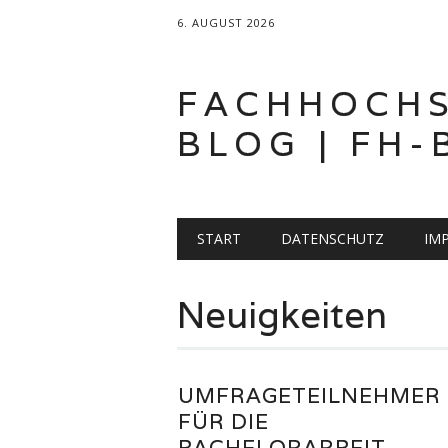
6. AUGUST 2026
FACHHOCH
BLOG | FH-
Hauptmenü
Zum
START
DATENSCHUTZ
IM
Inhalt
springen
Neuigkeiten
UMFRAGETEILNEHMER
FÜR DIE
BACHELORARBEIT