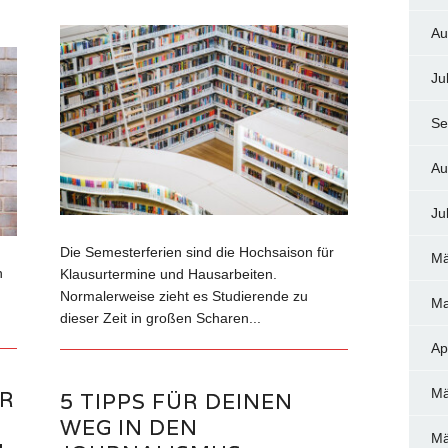
Au
Ju
Se
Au
Ju
Die Semesterferien sind die Hochsaison für
Mä
n
Klausurtermine und Hausarbeiten.
Normalerweise zieht es Studierende zu
Ma
dieser Zeit in großen Scharen...
Ap
Mä
R
5 TIPPS FÜR DEINEN
WEG IN DEN
Mä