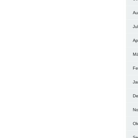
Au
Ju
Ap
Mä
Fe
Ja
De
No
Ok
Se