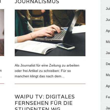
N
JOURNALISMUS
Ju
Ju
Ap
Mä
Ja
De
Als Journalist für eine Zeitung zu arbeiten
n
oder frei Artikel zu schreiben: Für so
Ma
..
manchen klingt das nach dem...
Ap
WAIPU TV: DIGITALES
Fe
FERNSEHEN FÜR DIE
E
STUDENTEN WG
Ja