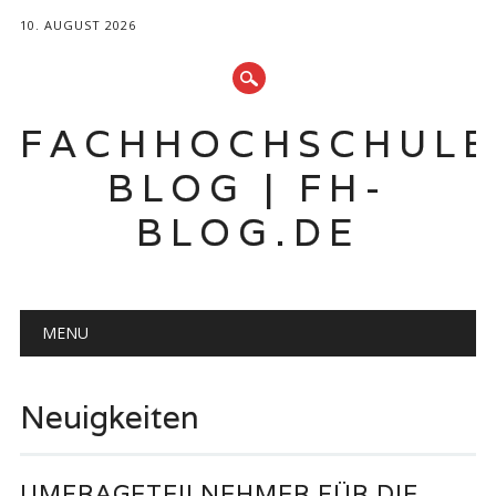
10. AUGUST 2026
FACHHOCHSCHUL
BLOG | FH-
BLOG.DE
Hauptmenü
Zum
MENU
Inhalt
springen
Neuigkeiten
UMFRAGETEILNEHMER FÜR DIE