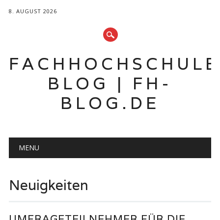
8. AUGUST 2026
FACHHOCHSCHUL
BLOG | FH-
BLOG.DE
Hauptmenü
Zum
MENU
Inhalt
springen
Neuigkeiten
UMFRAGETEILNEHMER FÜR DIE