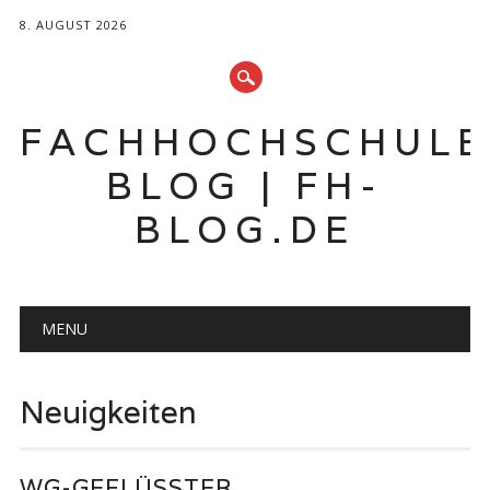
8. AUGUST 2026
FACHHOCHSCHUL
BLOG | FH-
BLOG.DE
Hauptmenü
Zum
MENU
Inhalt
springen
Neuigkeiten
WG-GEFLÜSSTER