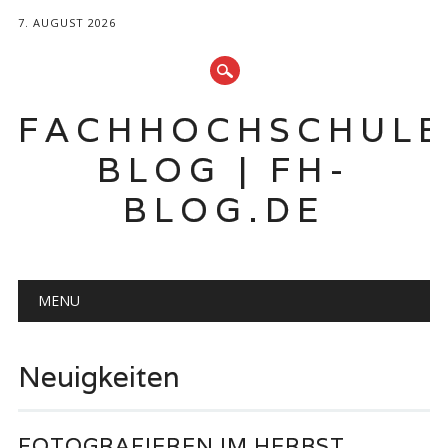
7. AUGUST 2026
FACHHOCHSCHUL
BLOG | FH-
BLOG.DE
Hauptmenü
Zum
MENU
Inhalt
springen
Neuigkeiten
FOTOGRAFIEREN IM HERBST