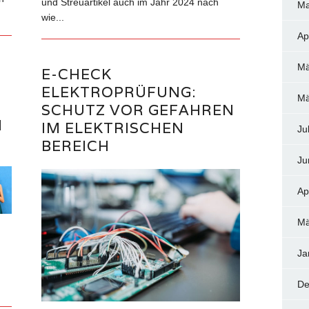
und Streuartikel auch im Jahr 2024 nach
Ma
wie...
Ap
Mä
E-CHECK
ELEKTROPRÜFUNG:
Mä
SCHUTZ VOR GEFAHREN
M
IM ELEKTRISCHEN
Ju
BEREICH
Ju
Ap
Mä
Ja
De