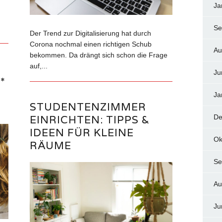
Ja
Se
Der Trend zur Digitalisierung hat durch
Corona nochmal einen richtigen Schub
Au
bekommen. Da drängt sich schon die Frage
auf,...
Ju
*
M
Ja
STUDENTENZIMMER
EINRICHTEN: TIPPS &
De
IDEEN FÜR KLEINE
Ok
RÄUME
Se
Au
Ju