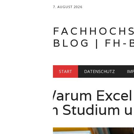
7. AUGUST 2026
FACHHOCH
BLOG | FH-
Hauptmenü
Zum
START
DATENSCHUTZ
IM
Inhalt
springen
Mode studie