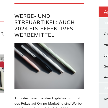
A
WERBE- UND
STREUARTIKEL: AUCH
Ju
2024 EIN EFFEKTIVES
ÜR
WERBEMITTEL
Ok
Au
Ju
Se
Au
Ju
Trotz der zunehmenden Digitalisierung und
Mä
des Fokus auf Online-Marketing sind Werbe-
n