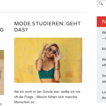
Suche
nach:
N
MODE STUDIEREN: GEHT
IG
DAS?
Wa
– 
Mo
We
ef
Sm
al
Als ich noch in der Schule war, stellte ich mir
Le
oft die Frage: „Warum fühlen sich manche
An
Menschen so...
nn