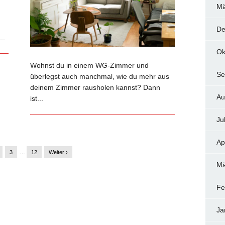
Mä
De
..
Ok
Wohnst du in einem WG-Zimmer und
Se
überlegst auch manchmal, wie du mehr aus
deinem Zimmer rausholen kannst? Dann
Au
ist...
Ju
Ap
3
…
12
Weiter ›
Mä
Fe
Ja