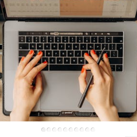
•
•
•
•
•
•
•
•
•
•