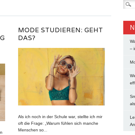
Suche
nach:
N
MODE STUDIEREN: GEHT
IG
DAS?
Wa
– 
Mo
We
ef
Sm
al
Als ich noch in der Schule war, stellte ich mir
Le
oft die Frage: „Warum fühlen sich manche
An
Menschen so...
nn