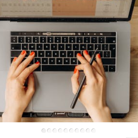
•
•
•
•
•
•
•
•
•
•