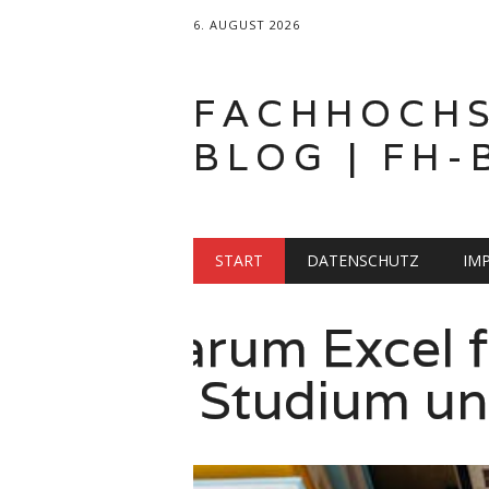
6. AUGUST 2026
FACHHOCH
BLOG | FH-
Hauptmenü
Zum
START
DATENSCHUTZ
IM
Inhalt
springen
Mode studie