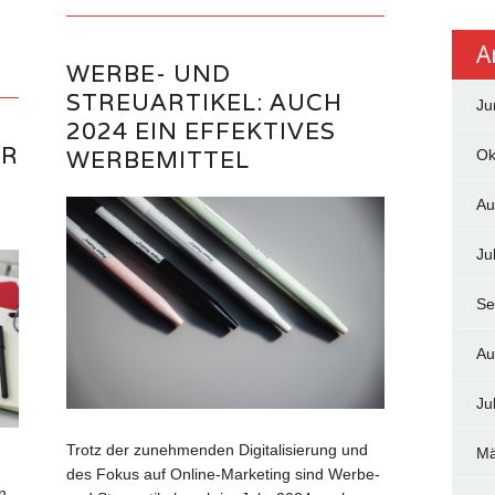
A
WERBE- UND
STREUARTIKEL: AUCH
Ju
2024 EIN EFFEKTIVES
ÜR
WERBEMITTEL
Ok
Au
Ju
Se
Au
Ju
Trotz der zunehmenden Digitalisierung und
Mä
des Fokus auf Online-Marketing sind Werbe-
n