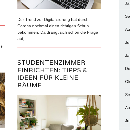
Ja
Se
Der Trend zur Digitalisierung hat durch
Corona nochmal einen richtigen Schub
Au
bekommen. Da drängt sich schon die Frage
auf,...
Ju
*
M
Ja
STUDENTENZIMMER
EINRICHTEN: TIPPS &
De
IDEEN FÜR KLEINE
Ok
RÄUME
Se
Au
Ju