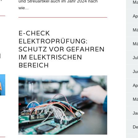
und Streuartikel auch im Jahr 2024 nach
Ma
wie...
Ap
Mä
E-CHECK
ELEKTROPRÜFUNG:
Mä
SCHUTZ VOR GEFAHREN
M
IM ELEKTRISCHEN
Ju
BEREICH
Ju
Ap
Mä
Ja
De