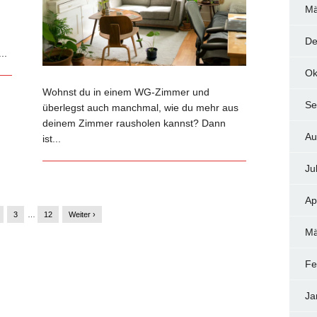
Mä
De
..
Ok
Wohnst du in einem WG-Zimmer und
Se
überlegst auch manchmal, wie du mehr aus
deinem Zimmer rausholen kannst? Dann
Au
ist...
Ju
Ap
3
…
12
Weiter ›
Mä
Fe
Ja