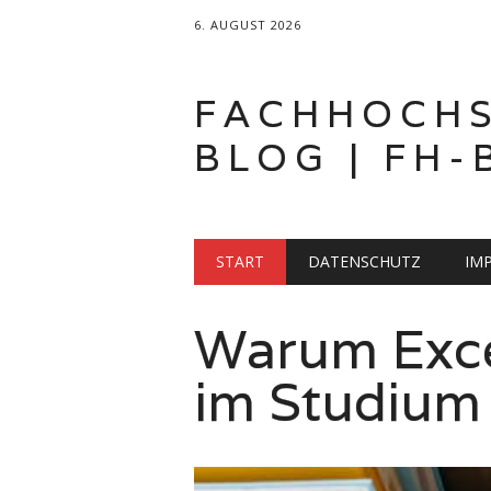
6. AUGUST 2026
FACHHOCH
BLOG | FH-
Hauptmenü
Zum
START
DATENSCHUTZ
IM
Inhalt
springen
Mode studie