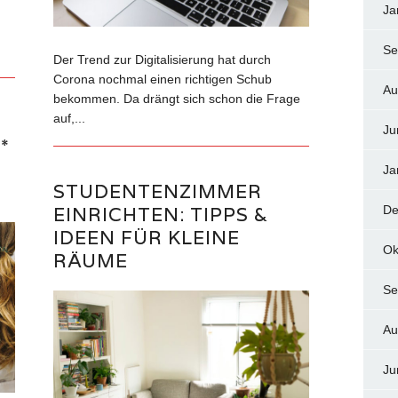
Ja
Se
Der Trend zur Digitalisierung hat durch
Corona nochmal einen richtigen Schub
Au
bekommen. Da drängt sich schon die Frage
auf,...
Ju
*
M
Ja
STUDENTENZIMMER
EINRICHTEN: TIPPS &
De
IDEEN FÜR KLEINE
Ok
RÄUME
Se
Au
Ju