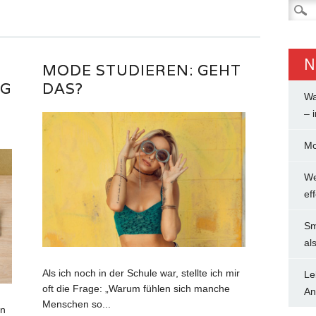
Suche
nach:
N
MODE STUDIEREN: GEHT
IG
DAS?
Wa
– 
Mo
We
ef
Sm
al
Als ich noch in der Schule war, stellte ich mir
Le
oft die Frage: „Warum fühlen sich manche
An
Menschen so...
nn