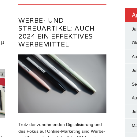
A
WERBE- UND
STREUARTIKEL: AUCH
Ju
2024 EIN EFFEKTIVES
ÜR
WERBEMITTEL
Ok
Au
Ju
Se
Au
Ju
Trotz der zunehmenden Digitalisierung und
Mä
des Fokus auf Online-Marketing sind Werbe-
n