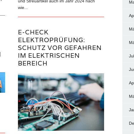
und Streuartikel auch im Jahr 2024 nach
Ma
wie...
Ap
Mä
E-CHECK
ELEKTROPRÜFUNG:
Mä
SCHUTZ VOR GEFAHREN
M
IM ELEKTRISCHEN
Ju
BEREICH
Ju
Ap
Mä
Ja
De