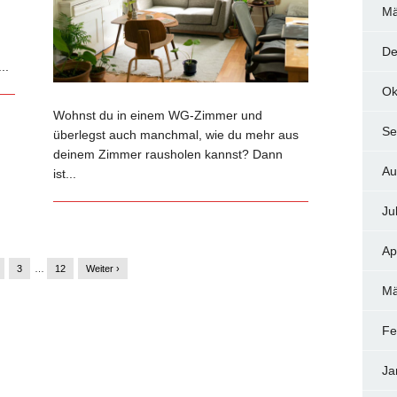
Mä
De
..
Ok
Wohnst du in einem WG-Zimmer und
Se
überlegst auch manchmal, wie du mehr aus
deinem Zimmer rausholen kannst? Dann
Au
ist...
Ju
Ap
3
…
12
Weiter ›
Mä
Fe
Ja