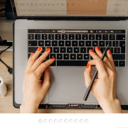
•
•
•
•
•
•
•
•
•
•