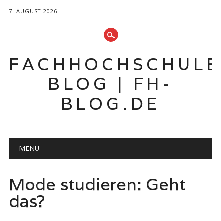
7. AUGUST 2026
FACHHOCHSCHUL
BLOG | FH-
BLOG.DE
Hauptmenü
Zum
MENU
Inhalt
springen
Mode studieren: Geht
das?