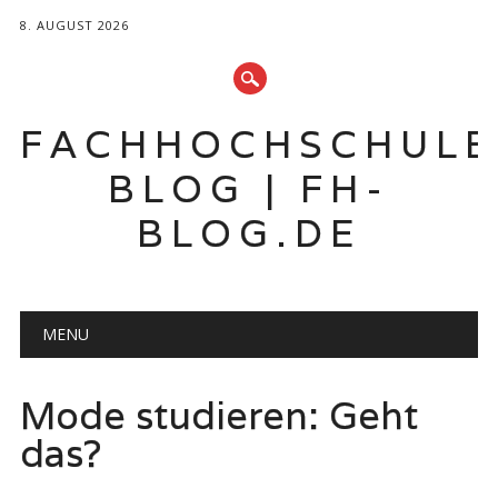
8. AUGUST 2026
FACHHOCHSCHUL
BLOG | FH-
BLOG.DE
Hauptmenü
Zum
MENU
Inhalt
springen
Mode studieren: Geht
das?