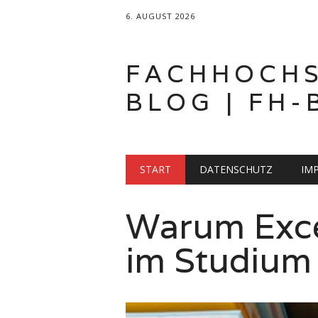
6. AUGUST 2026
FACHHOCH
BLOG | FH-
Hauptmenü
Zum
START
DATENSCHUTZ
IM
Inhalt
springen
Mode studie