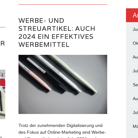
A
WERBE- UND
STREUARTIKEL: AUCH
Ju
2024 EIN EFFEKTIVES
ÜR
WERBEMITTEL
Ok
Au
Ju
Se
Au
Ju
Trotz der zunehmenden Digitalisierung und
Mä
des Fokus auf Online-Marketing sind Werbe-
n