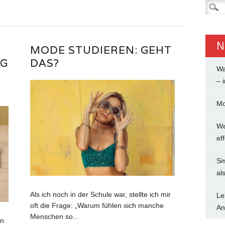
Suche
nach:
N
MODE STUDIEREN: GEHT
IG
DAS?
Wa
– 
Mo
We
ef
Sm
al
Als ich noch in der Schule war, stellte ich mir
Le
oft die Frage: „Warum fühlen sich manche
An
Menschen so...
nn