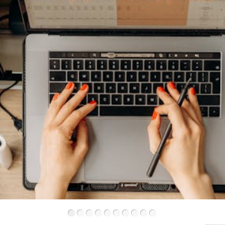
•
•
•
•
•
•
•
•
•
•