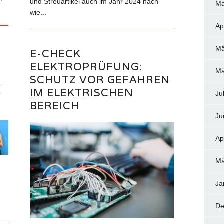
und Streuartikel auch im Jahr 2024 nach
Ma
wie...
Ap
Mä
E-CHECK
ELEKTROPRÜFUNG:
Mä
SCHUTZ VOR GEFAHREN
M
IM ELEKTRISCHEN
Ju
BEREICH
Ju
Ap
Mä
Ja
De