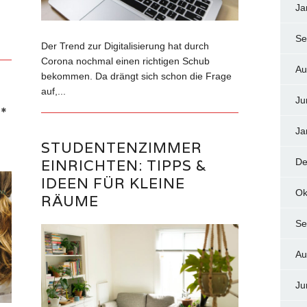
Ja
Se
Der Trend zur Digitalisierung hat durch
Corona nochmal einen richtigen Schub
Au
bekommen. Da drängt sich schon die Frage
auf,...
Ju
*
M
Ja
STUDENTENZIMMER
EINRICHTEN: TIPPS &
De
IDEEN FÜR KLEINE
Ok
RÄUME
Se
Au
Ju