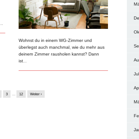
Mä
De
..
Ok
Wohnst du in einem WG-Zimmer und
Se
überlegst auch manchmal, wie du mehr aus
deinem Zimmer rausholen kannst? Dann
Au
ist...
Ju
Ap
3
…
12
Weiter ›
Mä
Fe
Ja