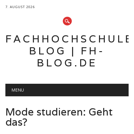
7. AUGUST 2026
FACHHOCHSCHUL
BLOG | FH-
BLOG.DE
Hauptmenü
Zum
MENU
Inhalt
springen
Mode studieren: Geht
das?