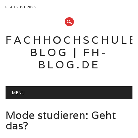
8. AUGUST 2026
FACHHOCHSCHUL
BLOG | FH-
BLOG.DE
Hauptmenü
Zum
MENU
Inhalt
springen
Mode studieren: Geht
das?